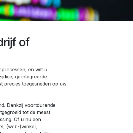
ijf of
sprocessen, en wilt u
ijdige, geïntegreerde
fst precies toegesneden op uw
rd. Dankzij voortdurende
tgegroeid tot de meest
ossing. Of u nu een
el, (web-)winkel,