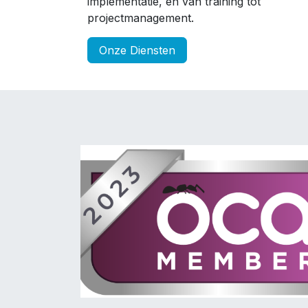
implementatie, en van training tot
projectmanagement.
Onze Diensten