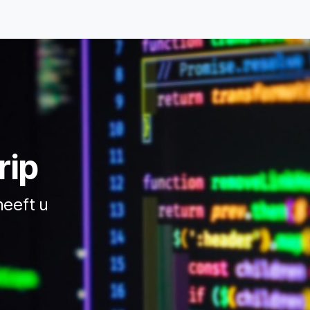
Home
Diensten
Klanten
Over ons
Contact
Helpd
rip
heeft u