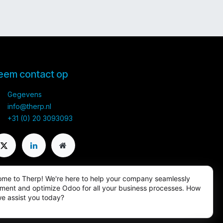
eem contact op
Gegevens
info@therp.nl
+31 (0) 20 3093093
me to Therp! We're here to help your company seamlessly
ment and optimize Odoo for all your business processes. How
e assist you today?