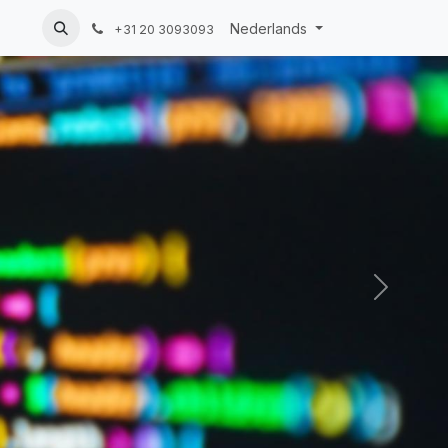
esk
Nederlands
+31 20 3093093
Next