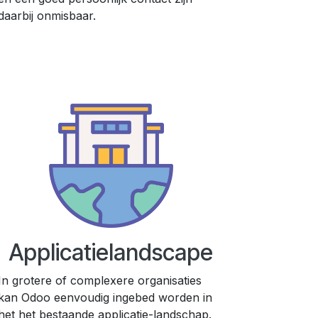
daarbij onmisbaar.
Applicatielandscape
In grotere of complexere organisaties
kan Odoo eenvoudig ingebed worden in
het het bestaande applicatie-landschap.