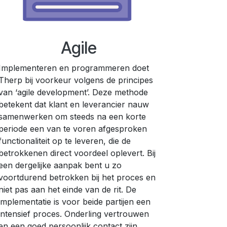
e
Agile
Implementeren en programmeren doet
Therp bij voorkeur volgens de principes
van ‘agile development’. Deze methode
betekent dat klant en leverancier nauw
samenwerken om steeds na een korte
periode een van te voren afgesproken
functionaliteit op te leveren, die de
betrokkenen direct voordeel oplevert. Bij
een dergelijke aanpak bent u zo
voortdurend betrokken bij het proces en
niet pas aan het einde van de rit. De
implementatie is voor beide partijen een
intensief proces. Onderling vertrouwen
en een goed persoonlijk contact zijn