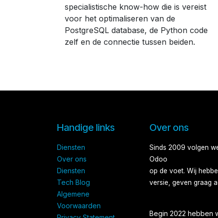
specialistische know-how die is vereist
voor het optimaliseren van de
PostgreSQL database, de Python code
zelf en de connectie tussen beiden.
Handige links
Over ons
Diensten
Sinds 2009 volgen we 
Over ons​
Odoo
Diensten​
op de voet. Wij hebbe
Tech Blog
versie, geven graag a
Algemene
Voorwaarden
Begin 2022 hebben w
Privacy Statement