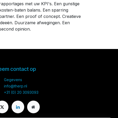
rapportages met uw KPI's. Een gunstige
kosten-baten balans. Een sparring
partner. Een proof of concept. Creatieve
ideeën. Duurzame afwegingen. Een
second opinion.
eem contact op
Gegevens
info@therp.nl
+31 (0) 20 3093093