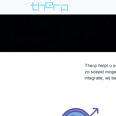
Overslaan naar inhoud
Therp helpt u e
zo soepel mogel
integratie, wij 